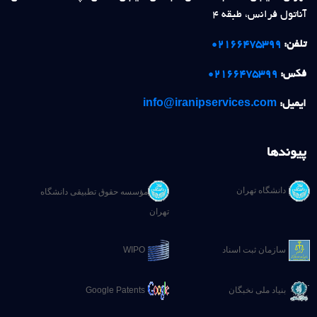
آناتول فرانس، طبقه 4
تلفن:
02166475399
فکس:
02166475399
ایمیل:
info@iranipservices.com
پیوندها
دانشگاه تهران
مؤسسه حقوق تطبیقی دانشگاه
تهران
سازمان ثبت اسناد
WIPO
بنیاد ملی نخبگان
Google Patents